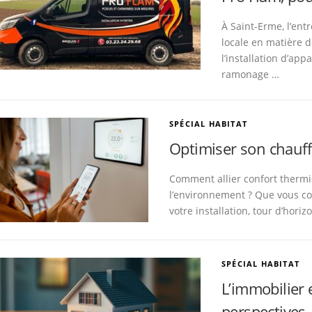
À Saint-Erme, l’en
locale en matière d
l’installation d’app
ramonage …
SPÉCIAL HABITAT
Optimiser son chauf
Comment allier confort thermi
l’environnement ? Que vous co
votre installation, tour d’hori
SPÉCIAL HABITAT
L’immobilier 
perspectives