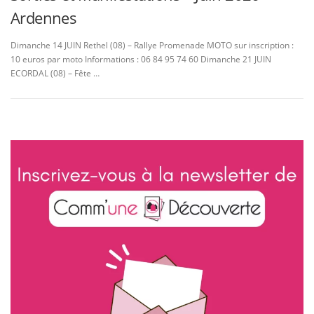
Ardennes
Dimanche 14 JUIN Rethel (08) – Rallye Promenade MOTO sur inscription :
10 euros par moto Informations : 06 84 95 74 60 Dimanche 21 JUIN
ECORDAL (08) – Fête …