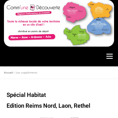
Menu
Accueil
»
Les suppléments
ACCUEIL
PRÉSENTATION
AGENDA
Spécial Habitat
ARTICLES
CONSULTER LE MAGAZINE
Edition Reims Nord, Laon, Rethel
ANNONCEURS
VOS AVIS