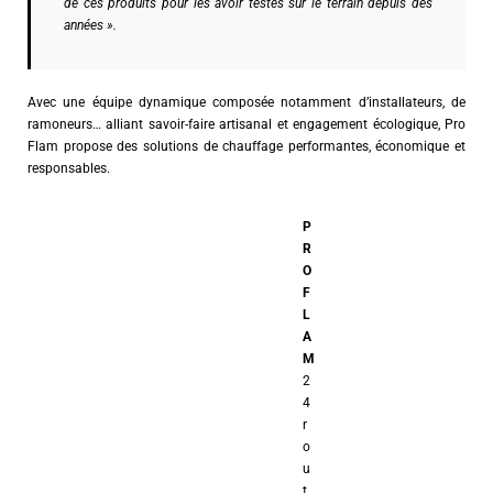
de ces produits pour les avoir testés sur le terrain depuis des
années ».
Avec une équipe dynamique composée notamment d’installateurs, de
ramoneurs… alliant savoir-faire artisanal et engagement écologique, Pro
Flam propose des solutions de chauffage performantes, économique et
responsables.
P
R
O
F
L
A
M
2
4
r
o
u
t