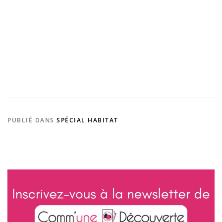
a
m
0
2
.
f
r
PUBLIÉ DANS
SPÉCIAL HABITAT