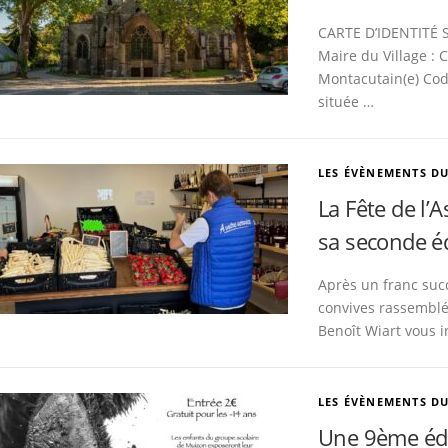
CARTE D’IDENTITÉ S
Maire du Village :
Montacutain(e) Cod
située …
LES ÉVÈNEMENTS D
La Fête de l’
sa seconde é
Après un franc suc
convives rassemblé
Benoît Wiart vous i
LES ÉVÈNEMENTS D
Une 9ème édit