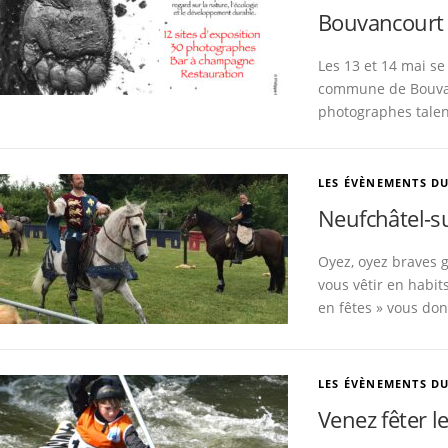
Bouvancourt
Les 13 et 14 mai se
commune de Bouvanc
photographes talen
LES ÉVÈNEMENTS D
Neufchâtel-s
Oyez, oyez braves 
vous vêtir en habit
en fêtes » vous do
LES ÉVÈNEMENTS D
Venez fêter l