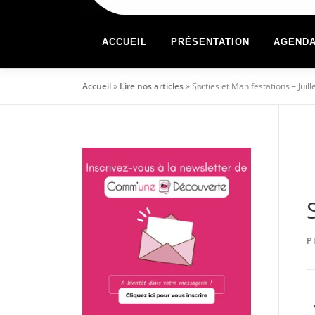
ACCUEIL
PRÉSENTATION
AGEND
Accueil
»
Lire nos articles
»
Sorties et Manifestations – Juil
P