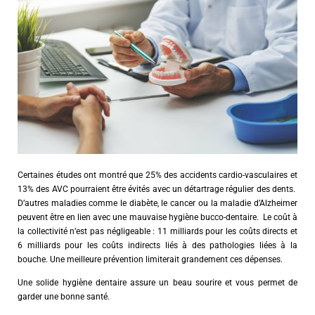
Certaines études ont montré que 25% des accidents cardio-vasculaires et
13% des AVC pourraient être évités avec un détartrage régulier des dents.
D’autres maladies comme le diabète, le cancer ou la maladie d’Alzheimer
peuvent être en lien avec une mauvaise hygiène bucco-dentaire. Le coût à
la collectivité n’est pas négligeable : 11 milliards pour les coûts directs et
6 milliards pour les coûts indirects liés à des pathologies liées à la
bouche. Une meilleure prévention limiterait grandement ces dépenses.
Une solide hygiène dentaire assure un beau sourire et vous permet de
garder une bonne santé.