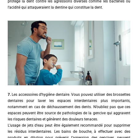
protège la dent contre les agressions diverses comme les bactéries ou
l’acidité qui attaqueraient la dentine qui constitue la dent.
7.
Les accessoires d’hygiène dentaire. Vous pouvez utiliser des brossettes
dentaires pour laver les espaces interdentaires plus importants,
notamment en cas de déchaussement des dents. N’oubliez pas que ces
espaces peuvent être source de pathologies de la gencive qui aggravent
les risques dentaires et génèrent des douleurs tenaces.
L’usage de jets d’eau peut être également recommandé pour supprimer
les résidus interdentaires. Les bains de bouche, à effectuer avec des
produits en dilution pour prévenir l’agression des gencives, peuvent