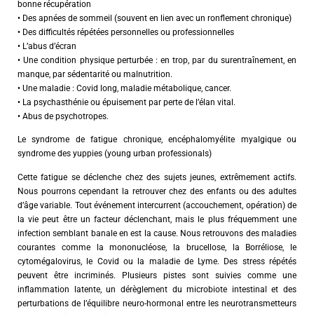
bonne récupération
• Des apnées de sommeil (souvent en lien avec un ronflement chronique)
• Des difficultés répétées personnelles ou professionnelles
• L’abus d’écran
• Une condition physique perturbée : en trop, par du surentraînement, en
manque, par sédentarité ou malnutrition.
• Une maladie : Covid long, maladie métabolique, cancer.
• La psychasthénie ou épuisement par perte de l’élan vital.
• Abus de psychotropes.
Le syndrome de fatigue chronique, encéphalomyélite myalgique ou
syndrome des yuppies (young urban professionals)
Cette fatigue se déclenche chez des sujets jeunes, extrêmement actifs.
Nous pourrons cependant la retrouver chez des enfants ou des adultes
d’âge variable. Tout événement intercurrent (accouchement, opération) de
la vie peut être un facteur déclenchant, mais le plus fréquemment une
infection semblant banale en est la cause. Nous retrouvons des maladies
courantes comme la mononucléose, la brucellose, la Borréliose, le
cytomégalovirus, le Covid ou la maladie de Lyme. Des stress répétés
peuvent être incriminés. Plusieurs pistes sont suivies comme une
inflammation latente, un dérèglement du microbiote intestinal et des
perturbations de l’équilibre neuro-hormonal entre les neurotransmetteurs