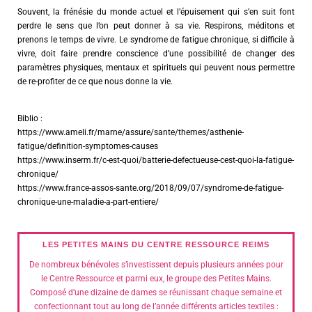
Souvent, la frénésie du monde actuel et l’épuisement qui s’en suit font
perdre le sens que l’on peut donner à sa vie. Respirons, méditons et
prenons le temps de vivre. Le syndrome de fatigue chronique, si difficile à
vivre, doit faire prendre conscience d’une possibilité de changer des
paramètres physiques, mentaux et spirituels qui peuvent nous permettre
de re-profiter de ce que nous donne la vie.
Biblio :
https://www.ameli.fr/marne/assure/sante/themes/asthenie-
fatigue/definition-symptomes-causes
https://www.inserm.fr/c-est-quoi/batterie-defectueuse-cest-quoi-la-fatigue-
chronique/
https://www.france-assos-sante.org/2018/09/07/syndrome-de-fatigue-
chronique-une-maladie-a-part-entiere/
LES PETITES MAINS DU CENTRE RESSOURCE REIMS
De nombreux bénévoles s’investissent depuis plusieurs années pour
le Centre Ressource et parmi eux, le groupe des Petites Mains.
Composé d’une dizaine de dames se réunissant chaque semaine et
confectionnant tout au long de l’année différents articles textiles :