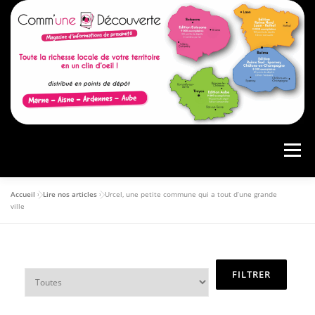
Menu
Accueil
»
Lire nos articles
»
Urcel, une petite commune qui a tout d’une grande
ACCUEIL
PRÉSENTATION
AGENDA
ville
ARTICLES
CONSULTER LE MAGAZINE
ANNONCEURS
VOS AVIS