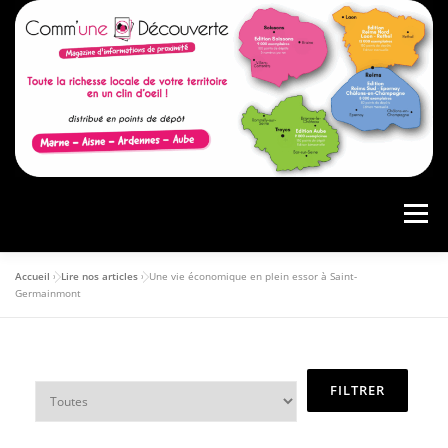
Menu
Accueil
»
Lire nos articles
»
Une vie économique en plein essor à Saint-
ACCUEIL
PRÉSENTATION
AGENDA
Germainmont
ARTICLES
CONSULTER LE MAGAZINE
ANNONCEURS
VOS AVIS