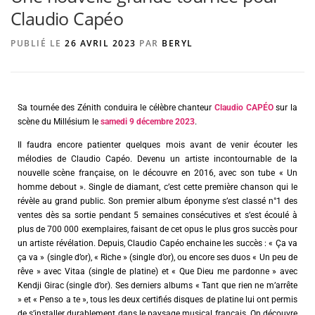
Claudio Capéo
PUBLIÉ LE
26 AVRIL 2023
PAR
BERYL
AGENCE DE PUBLICITÉ
Sa tournée des Zénith conduira le célèbre chanteur
Claudio CAPÉO
sur la
scène du Millésium le
samedi 9 décembre 2023
.
Il faudra encore patienter quelques mois avant de venir écouter les
mélodies de Claudio Capéo. Devenu un artiste incontournable de la
nouvelle scène française, on le découvre en 2016, avec son tube « Un
homme debout ». Single de diamant, c’est cette première chanson qui le
révèle au grand public. Son premier album éponyme s’est classé n°1 des
ventes dès sa sortie pendant 5 semaines consécutives et s’est écoulé à
plus de 700 000 exemplaires, faisant de cet opus le plus gros succès pour
un artiste révélation. Depuis, Claudio Capéo enchaine les succès : « Ça va
ça va » (single d’or), « Riche » (single d’or), ou encore ses duos « Un peu de
rêve » avec Vitaa (single de platine) et « Que Dieu me pardonne » avec
Kendji Girac (single d’or). Ses derniers albums « Tant que rien ne m’arrête
» et « Penso a te », tous les deux certifiés disques de platine lui ont permis
de s’installer durablement dans le paysage musical français. On découvre