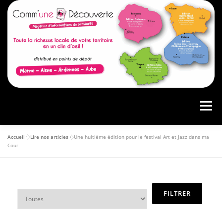
Menu
Accueil
»
Lire nos articles
»
Une huitième édition pour le festival Art et Jazz dans ma
ACCUEIL
PRÉSENTATION
AGENDA
Cour
ARTICLES
CONSULTER LE MAGAZINE
ANNONCEURS
VOS AVIS