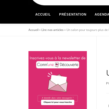
ACCUEIL
PRÉSENTATION
AGEND
Accueil
»
Lire nos articles
»
Un salon pour toujours plus de 
P