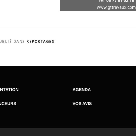
Tél :
06 77 81 62 18
www.gttravaux.com
UBLIÉ DANS
REPORTAGES
NTATION
AGENDA
NCEURS
VOS AVIS