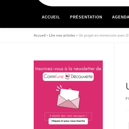
ACCUEIL
PRÉSENTATION
AGEND
Accueil
»
Lire nos articles
»
Un projet en immersion avec G
P