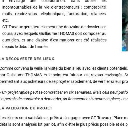
il envisage une collaboration. Sans oublier les
incontournables de la vie d’entrepreneurs : comptabilité,
mails, rendez-vous téléphoniques, facturation, relances,
etc.
GT Travaux gère actuellement une douzaine de dossiers en
cours, avec lesquels Guillaume THOMAS doit composer au
quotidien, et une dizaine d’estimations ont été réalisées
depuis le début de l’année.
LA DÉCOUVERTE DES LIEUX
Comme convenu la veille, la visite du bien a lieu avec les clients potentiel
par Guillaume THOMAS, et le point est fait sur les travaux envisagés. S
permettant aux acheteurs de se projeter rapidement, de vérifier si leur proje
« Un projet rapide peut se concrétiser en six semaines. Mais cela peut parfoi
un permis de construire à demander, un financement à mettre en place, un do
LA VALIDATION DU PROJET
Les clients sont satisfaits et prêts à s’engager avec GT Travaux. Place 
détails sont analysés lot par lot, afin d’être le plus précis possible et d