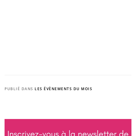
u
r
i
s
m
e
.
c
o
m
PUBLIÉ DANS
LES ÉVÈNEMENTS DU MOIS