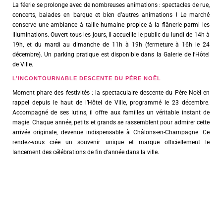
La féerie se prolonge avec de nombreuses animations : spectacles de rue,
concerts, balades en barque et bien d’autres animations ! Le marché
conserve une ambiance à taille humaine propice à la flânerie parmi les
illuminations. Ouvert tous les jours, il accueille le public du lundi de 14h à
19h, et du mardi au dimanche de 11h à 19h (fermeture à 16h le 24
décembre). Un parking pratique est disponible dans la Galerie de l’Hôtel
de Ville.
L’INCONTOURNABLE DESCENTE DU PÈRE NOËL
Moment phare des festivités : la spectaculaire descente du Père Noël en
rappel depuis le haut de l’Hôtel de Ville, programmé le 23 décembre.
Accompagné de ses lutins, il offre aux familles un véritable instant de
magie. Chaque année, petits et grands se rassemblent pour admirer cette
arrivée originale, devenue indispensable à Châlons-en-Champagne. Ce
rendez-vous crée un souvenir unique et marque officiellement le
lancement des célébrations de fin d’année dans la ville.
I
n
f
o
r