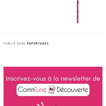
a
.
f
r
PUBLIÉ DANS
REPORTAGES