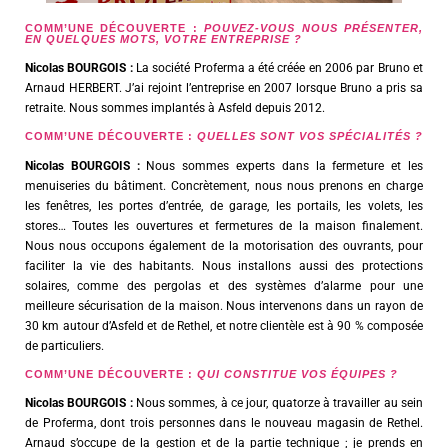
COMM’UNE DÉCOUVERTE :
POUVEZ-VOUS NOUS PRÉSENTER,
EN QUELQUES MOTS, VOTRE ENTREPRISE ?
Nicolas BOURGOIS :
La société Proferma a été créée en 2006 par Bruno et
Arnaud HERBERT. J’ai rejoint l’entreprise en 2007 lorsque Bruno a pris sa
retraite. Nous sommes implantés à Asfeld depuis 2012.
COMM’UNE DÉCOUVERTE :
QUELLES SONT VOS SPÉCIALITÉS ?
Nicolas BOURGOIS :
Nous sommes experts dans la fermeture et les
menuiseries du bâtiment. Concrètement, nous nous prenons en charge
les fenêtres, les portes d’entrée, de garage, les portails, les volets, les
stores… Toutes les ouvertures et fermetures de la maison finalement.
Nous nous occupons également de la motorisation des ouvrants, pour
faciliter la vie des habitants. Nous installons aussi des protections
solaires, comme des pergolas et des systèmes d’alarme pour une
meilleure sécurisation de la maison. Nous intervenons dans un rayon de
30 km autour d’Asfeld et de Rethel, et notre clientèle est à 90 % composée
de particuliers.
COMM’UNE DÉCOUVERTE :
QUI CONSTITUE VOS ÉQUIPES ?
Nicolas BOURGOIS :
Nous sommes, à ce jour, quatorze à travailler au sein
de Proferma, dont trois personnes dans le nouveau magasin de Rethel.
Arnaud s’occupe de la gestion et de la partie technique ; je prends en