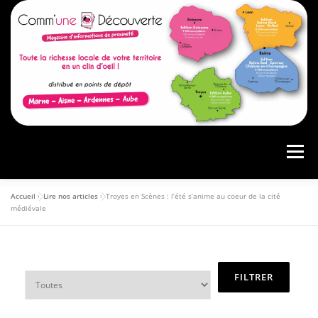
Menu
Accueil
»
Lire nos articles
»
Troyes en Scènes : l’été s’anime au coeur de la cité
ACCUEIL
PRÉSENTATION
AGENDA
médiévale
ARTICLES
CONSULTER LE MAGAZINE
ANNONCEURS
VOS AVIS