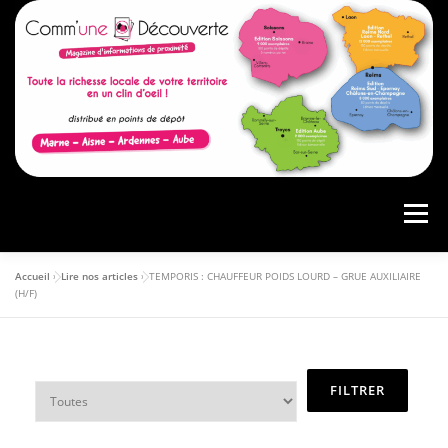
Menu
Accueil
»
Lire nos articles
»
TEMPORIS : CHAUFFEUR POIDS LOURD – GRUE AUXILIAIRE
ACCUEIL
PRÉSENTATION
AGENDA
(H/F)
ARTICLES
CONSULTER LE MAGAZINE
ANNONCEURS
VOS AVIS