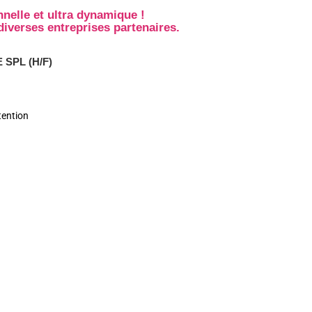
nelle et ultra dynamique !
iverses entreprises partenaires.
 SPL
(H/F)
tention