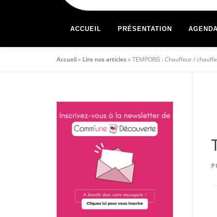
ACCUEIL
PRÉSENTATION
AGEND
Accueil
»
Lire nos articles
»
TEMPORIS : Chauffeur / chauffe
P