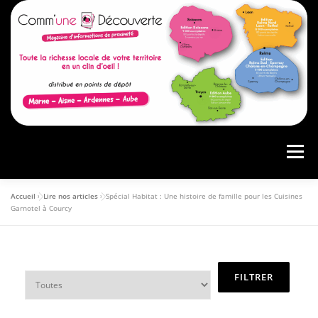
Menu
Accueil
»
Lire nos articles
»
Spécial Habitat : Une histoire de famille pour les Cuisines
ACCUEIL
PRÉSENTATION
AGENDA
Garnotel à Courcy
ARTICLES
CONSULTER LE MAGAZINE
ANNONCEURS
VOS AVIS