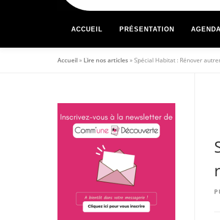
ACCUEIL
PRÉSENTATION
AGEND
Accueil
»
Lire nos articles
»
Spécial Habitat : Rénover autre
P