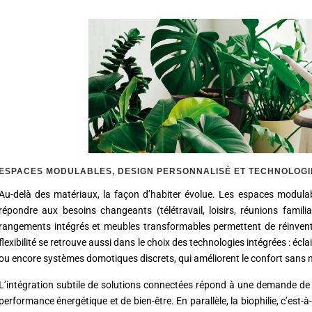
ESPACES MODULABLES, DESIGN PERSONNALISÉ ET TECHNOLOGI
Au-delà des matériaux, la façon d’habiter évolue. Les espaces modula
répondre aux besoins changeants (télétravail, loisirs, réunions fami
rangements intégrés et meubles transformables permettent de réinven
flexibilité se retrouve aussi dans le choix des technologies intégrées : écla
ou encore systèmes domotiques discrets, qui améliorent le confort sans nu
L’intégration subtile de solutions connectées répond à une demande de c
performance énergétique et de bien-être. En parallèle, la biophilie, c’est-