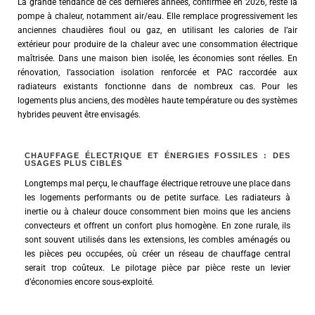
La grande tendance de ces dernières années, confirmée en 2026, reste la
pompe à chaleur, notamment air/eau. Elle remplace progressivement les
anciennes chaudières fioul ou gaz, en utilisant les calories de l’air
extérieur pour produire de la chaleur avec une consommation électrique
maîtrisée. Dans une maison bien isolée, les économies sont réelles. En
rénovation, l’association isolation renforcée et PAC raccordée aux
radiateurs existants fonctionne dans de nombreux cas. Pour les
logements plus anciens, des modèles haute température ou des systèmes
hybrides peuvent être envisagés.
CHAUFFAGE ÉLECTRIQUE ET ÉNERGIES FOSSILES : DES
USAGES PLUS CIBLÉS
Longtemps mal perçu, le chauffage électrique retrouve une place dans
les logements performants ou de petite surface. Les radiateurs à
inertie ou à chaleur douce consomment bien moins que les anciens
convecteurs et offrent un confort plus homogène. En zone rurale, ils
sont souvent utilisés dans les extensions, les combles aménagés ou
les pièces peu occupées, où créer un réseau de chauffage central
serait trop coûteux. Le pilotage pièce par pièce reste un levier
d’économies encore sous-exploité.