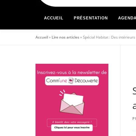
ACCUEIL
PRÉSENTATION
AGEND
Accueil
»
Lire nos articles
»
Spécial Habitat : Des intérieur
P