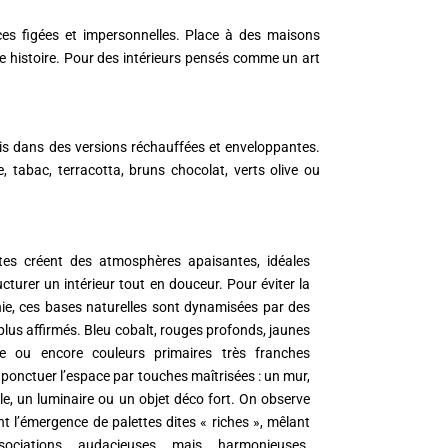
nces figées et impersonnelles. Place à des maisons
une histoire. Pour des intérieurs pensés comme un art
ais dans des versions réchauffées et enveloppantes.
 tabac, terracotta, bruns chocolat, verts olive ou
tes créent des atmosphères apaisantes, idéales
cturer un intérieur tout en douceur. Pour éviter la
e, ces bases naturelles sont dynamisées par des
plus affirmés. Bleu cobalt, rouges profonds, jaunes
e ou encore couleurs primaires très franches
 ponctuer l’espace par touches maîtrisées : un mur,
e, un luminaire ou un objet déco fort. On observe
t l’émergence de palettes dites « riches », mêlant
ociations audacieuses mais harmonieuses.