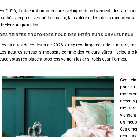
En 2026, la décoration intérieure s’éloigne définitivement des ambia
habitées, expressives, où la couleur, la matière et les objets racontent 
de vivre au quotidien.
DES TEINTES PROFONDES POUR DES INTÉRIEURS CHALEUREUX
Les palettes de couleurs de 2026 s’inspirent largement de la nature, m
Les neutres terreux s’imposent comme des valeurs sûres : beige argile,
eucalyptus remplacent progressivement les gris froids et uniformes.
Ces tein
pour stru
monotoni
accents 
moutard
viennent
un meubl
égalemen
des ass