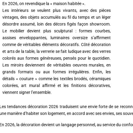
En 2026, on revendique la « maison habitée ».
Les intérieurs se veulent plus vivants, avec des pièces
vintages, des objets accumulés au fil du temps et un léger
désordre assumé, loin des décors figés façon showroom.
Le mobilier devient plus sculptural : formes courbes,
assises enveloppantes, luminaires oversize s’affirment
comme de véritables éléments décoratifs. Côté décoration
et arts de la table, la verrerie se fait ludique avec des verres
colorés aux formes généreuses, pensés pour le quotidien.
Les miroirs deviennent de véritables oeuvres murales, en
grands formats ou aux formes irrégulières. Enfin, les
détails « couture » comme les textiles brodés, céramiques
colorées, art mural affirmé et les finitions décoratives,
viennent signer l’ensemble.
Les tendances décoration 2026 traduisent une envie forte de se reconnect
une manière d’habiter son logement, en accord avec ses envies, ses souven
En 2026, la décoration devient un langage personnel, au service du confor