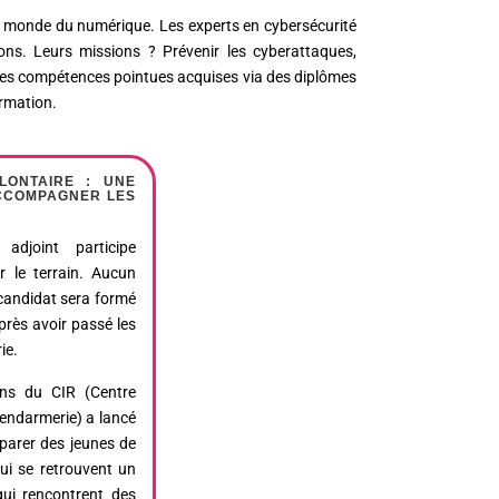
au monde du numérique. Les experts en cybersécurité
ions. Leurs missions ? Prévenir les cyberattaques,
rt des compétences pointues acquises via des diplômes
ormation.
LONTAIRE : UNE
ACCOMPAGNER LES
adjoint participe
r le terrain. Aucun
 candidat sera formé
rès avoir passé les
ie.
ns du CIR (Centre
endarmerie) a lancé
arer des jeunes de
qui se retrouvent un
ui rencontrent des