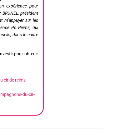
n expérience pour
er BRUNEL, président
nt m’appuyer sur les
ience Po Reims, qui
seils, dans le cadre
investir pour obtenir
 cir de reims
ompagnons-du-cir-