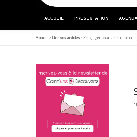
ACCUEIL
PRÉSENTATION
AGEND
Accueil
»
Lire nos articles
»
S’engager pour la sécurité de t
P