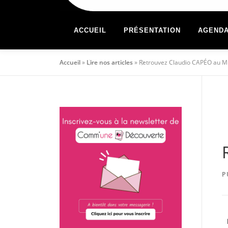
ACCUEIL
PRÉSENTATION
AGEND
Accueil
»
Lire nos articles
»
Retrouvez Claudio CAPÉO au Mi
P