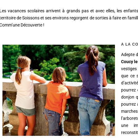
Les vacances scolaires arrivent à grands pas et avec elles, les enfant
territoire de Soissons et ses environs regorgent de sorties à faire en famille
Comm’une Découverte !
A LA C
Adepte de
Coucy l
vestiges
que ce s
d’activ
pourrez 
donjon q
pourrez 
marches
l’arbore
une im
reconstit