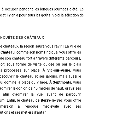
s à occuper pendant les longues journées d’été. Le
 et il y en a pour tous les goûts. Voici la sélection de
ONQUÊTE DES CHÂTEAUX
 châteaux, la région saura vous ravir ! La ville de
e Château
, comme son nom l’indique, vous offre les
 de son château fort à travers différents parcours,
oit sous forme de visite guidée ou par le biais
ités proposées sur place. À
Vic-sur-Aisne
, vous
découvrir le château et ses jardins, mais aussi le
ui domine la place du village. À
Septmonts
, vous
admirer le donjon de 45 mètres de haut, gravir ses
 afin d’admirer la vue, avant de parcourir
tum. Enfin, le château de
Berzy-le-Sec
vous offre
mersion à l’époque médiévale avec ses
utions et ses métiers d’antan.