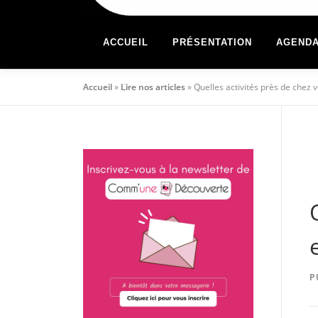
ACCUEIL
PRÉSENTATION
AGEND
Accueil
»
Lire nos articles
»
Quelles activités près de chez 
P