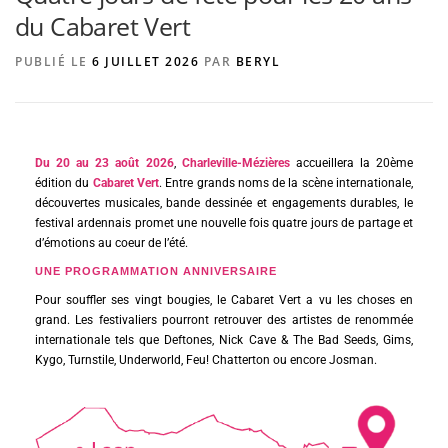
du Cabaret Vert
PUBLIÉ LE
6 JUILLET 2026
PAR
BERYL
AGENCE DE PUBLICITÉ
Du 20 au 23 août 2026
,
Charleville-Mézières
accueillera la 20ème
édition du
Cabaret Vert
. Entre grands noms de la scène internationale,
découvertes musicales, bande dessinée et engagements durables, le
festival ardennais promet une nouvelle fois quatre jours de partage et
d’émotions au coeur de l’été.
UNE PROGRAMMATION ANNIVERSAIRE
Pour souffler ses vingt bougies, le Cabaret Vert a vu les choses en
grand. Les festivaliers pourront retrouver des artistes de renommée
internationale tels que Deftones, Nick Cave & The Bad Seeds, Gims,
Kygo, Turnstile, Underworld, Feu! Chatterton ou encore Josman.