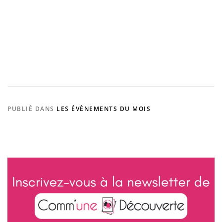
i
s
e
.
f
r
PUBLIÉ DANS
LES ÉVÈNEMENTS DU MOIS