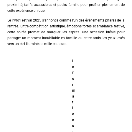
proximité, tarifs accessibles et packs famille pour profiter pleinement de
cette expérience unique.
Le Pyro’Festival 2025 s’annonce comme l’un des événements phares de la
rentrée. Entre compétition artistique, émotions fortes et ambiance festive,
cette soirée promet de marquer les esprits. Une occasion idéale pour
partager un moment inoubliable en famille ou entre amis, les yeux levés
vers un ciel illuminé de mille couleurs.
I
n
f
o
r
m
a
t
i
o
n
s
: