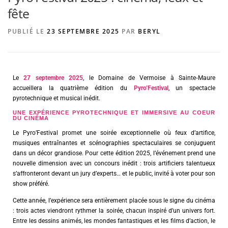
fête
PUBLIÉ LE
23 SEPTEMBRE 2025
PAR
BERYL
AGENCE DE PUBLICITÉ
Le
27 septembre 2025
, le Domaine de Vermoise à Sainte‑Maure
accueillera la quatrième édition du
Pyro’Festival
, un spectacle
pyrotechnique et musical inédit.
UNE EXPÉRIENCE PYROTECHNIQUE ET IMMERSIVE AU COEUR
DU CINÉMA
Le Pyro’Festival promet une soirée exceptionnelle où feux d’artifice,
musiques entraînantes et scénographies spectaculaires se conjuguent
dans un décor grandiose. Pour cette édition 2025, l’événement prend une
nouvelle dimension avec un concours inédit : trois artificiers talentueux
s’affronteront devant un jury d’experts… et le public, invité à voter pour son
show préféré.
Cette année, l’expérience sera entièrement placée sous le signe du cinéma
: trois actes viendront rythmer la soirée, chacun inspiré d’un univers fort.
Entre les dessins animés, les mondes fantastiques et les films d’action, le