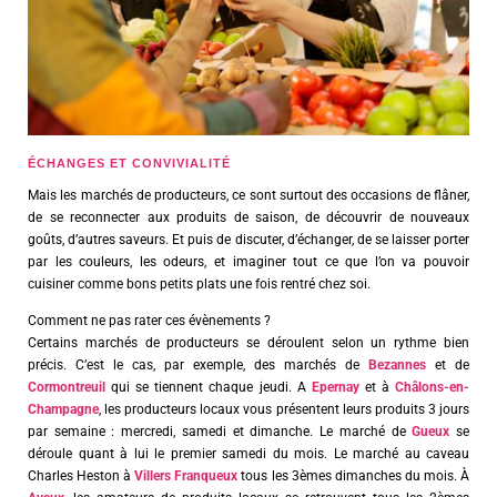
ÉCHANGES ET CONVIVIALITÉ
Mais les marchés de producteurs, ce sont surtout des occasions de flâner,
de se reconnecter aux produits de saison, de découvrir de nouveaux
goûts, d’autres saveurs. Et puis de discuter, d’échanger, de se laisser porter
par les couleurs, les odeurs, et imaginer tout ce que l’on va pouvoir
cuisiner comme bons petits plats une fois rentré chez soi.
Comment ne pas rater ces évènements ?
Certains marchés de producteurs se déroulent selon un rythme bien
précis. C’est le cas, par exemple, des marchés de
Bezannes
et de
Cormontreuil
qui se tiennent chaque jeudi. A
Epernay
et à
Châlons-en-
Champagne
, les producteurs locaux vous présentent leurs produits 3 jours
par semaine : mercredi, samedi et dimanche. Le marché de
Gueux
se
déroule quant à lui le premier samedi du mois. Le marché au caveau
Charles Heston à
Villers Franqueux
tous les 3èmes dimanches du mois. À