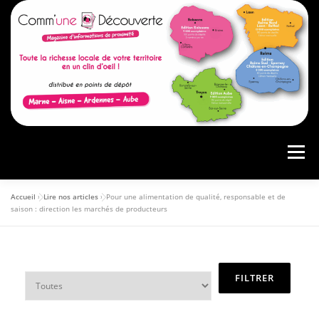
Menu
Accueil
»
Lire nos articles
»
Pour une alimentation de qualité, responsable et de
ACCUEIL
PRÉSENTATION
AGENDA
saison : direction les marchés de producteurs
ARTICLES
CONSULTER LE MAGAZINE
ANNONCEURS
VOS AVIS