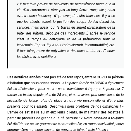
« Il faut faire preuve de beaucoup de persévérance parce que la
vie d’un entrepreneur n’est pas un long fleuve tranquille ; nous
avons connu beaucoup d’épreuves, de nuits blanches. Il y a ce
que les clients voient, la gestion des coups de feu durant les
services, mais aussi tout le travail en amont (préparation de la
pâte, des pâtons, découpe des ingrédients…) après le service
vient le temps du nettoyage et de la préparation pour le
lendemain. Et puis, il y a tout l’administratif, la comptabilité, etc.
Il faut faire preuve de polyvalence, de concentration et effectuer
les tâches avec rapidité. »
Ces dernières années n’ont pas été de tout repos, entre le COVID, la période
d’inflation que nous connaissons :
« La pause forcée du COVID a également
été un déclencheur pour nous : nous travaillions à l’époque 6 jours sur 7
dimanche inclus, depuis plus de 25 ans, et nous avons pris conscience de la
nécessité de laisser plus de place à notre vie personnelle et d’être plus
présents pour nos enfants. Désormais nous profitons de nos dimanches ! »
L’envie de satisfaire au mieux leurs clients, de maintenir des recettes à
partir de produits de grande qualité perdure :
« Notre ambition a toujours
été d’offrir une pause gourmande à notre clientèle, en toute convivialité ; nous
sommes fiers et reconnaissants de pouvoir le faire depuis 30 ans ».