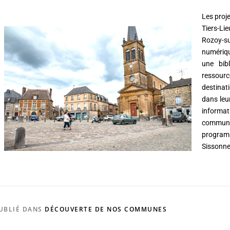
Les proj
Tiers-Li
Rozoy-
numériqu
une bib
ressourc
destina
dans leu
informa
commune
program
Sissonne
UBLIÉ DANS
DÉCOUVERTE DE NOS COMMUNES