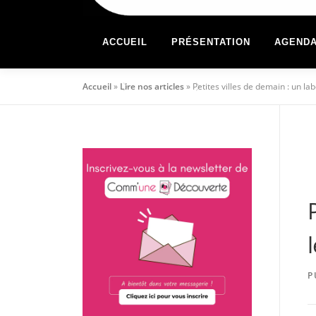
ACCUEIL
PRÉSENTATION
AGEND
Accueil
»
Lire nos articles
»
Petites villes de demain : un la
P