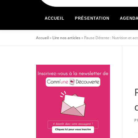
ACCUEIL
PRÉSENTATION
AGEND
Accueil
»
Lire nos articles
»
Pause Détente : Nutrition et acti
P