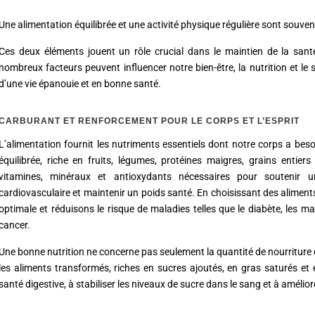
Une alimentation équilibrée et une activité physique régulière sont souven
Ces deux éléments jouent un rôle crucial dans le maintien de la san
nombreux facteurs peuvent influencer notre bien-être, la nutrition et l
d’une vie épanouie et en bonne santé.
CARBURANT ET RENFORCEMENT POUR LE CORPS ET L’ESPRIT
L’alimentation fournit les nutriments essentiels dont notre corps a bes
équilibrée, riche en fruits, légumes, protéines maigres, grains entier
vitamines, minéraux et antioxydants nécessaires pour soutenir u
cardiovasculaire et maintenir un poids santé. En choisissant des alimen
optimale et réduisons le risque de maladies telles que le diabète, les 
cancer.
Une bonne nutrition ne concerne pas seulement la quantité de nourriture
les aliments transformés, riches en sucres ajoutés, en gras saturés et en
santé digestive, à stabiliser les niveaux de sucre dans le sang et à amélio