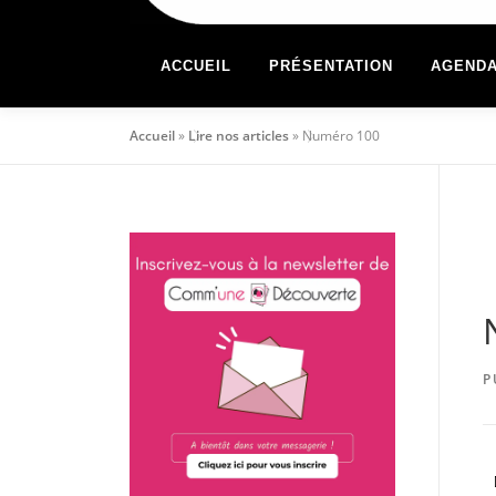
ACCUEIL
PRÉSENTATION
AGEND
Accueil
»
Lire nos articles
»
Numéro 100
P