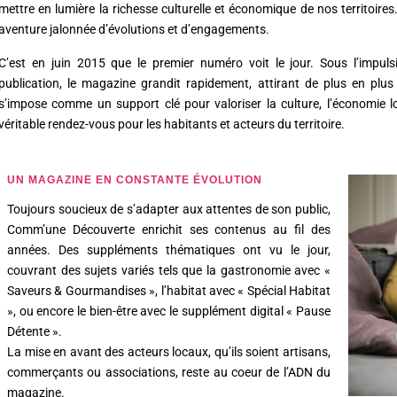
mettre en lumière la richesse culturelle et économique de nos territoir
aventure jalonnée d’évolutions et d’engagements.
C’est en juin 2015 que le premier numéro voit le jour. Sous l’impuls
publication, le magazine grandit rapidement, attirant de plus en plus 
s’impose comme un support clé pour valoriser la culture, l’économie 
véritable rendez-vous pour les habitants et acteurs du territoire.
UN MAGAZINE EN CONSTANTE ÉVOLUTION
Toujours soucieux de s’adapter aux attentes de son public,
Comm’une Découverte enrichit ses contenus au fil des
années. Des suppléments thématiques ont vu le jour,
couvrant des sujets variés tels que la gastronomie avec «
Saveurs & Gourmandises », l’habitat avec « Spécial Habitat
», ou encore le bien-être avec le supplément digital « Pause
Détente ».
La mise en avant des acteurs locaux, qu’ils soient artisans,
commerçants ou associations, reste au coeur de l’ADN du
magazine.