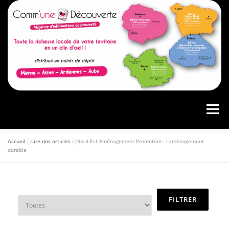
Menu
Accueil
»
Lire nos articles
»
Nord Est Aménagement Promotion : l’aménagement
ACCUEIL
PRÉSENTATION
AGENDA
durable
ARTICLES
CONSULTER LE MAGAZINE
ANNONCEURS
VOS AVIS