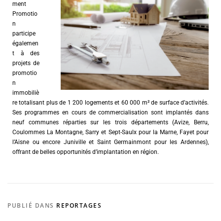
ment
Promotio
n
participe
égalemen
t à des
projets de
promotio
n
immobiliè
re totalisant plus de 1 200 logements et 60 000 m² de surface d’activités.
Ses programmes en cours de commercialisation sont implantés dans
neuf communes réparties sur les trois départements (Avize, Berru,
Coulommes La Montagne, Sarry et Sept-Saulx pour la Marne, Fayet pour
l’Aisne ou encore Juniville et Saint Germainmont pour les Ardennes),
offrant de belles opportunités d’implantation en région.
PUBLIÉ DANS
REPORTAGES