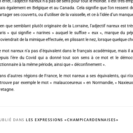
n effet, l’adjectif nareux n’a pas de sens pour tout le monde. Il est très
ais également en Belgique et au Canada. Cela signifie que l’on ressent d
rtager ses couverts, ou d’utiliser de la vaisselle, et ce à l’idée d’un manqu
en que semblant plutôt originaire de la Lorraine, l’adjectif nareux est tr
aris » qui signifie « narines » auquel le suffixe « eux », marque du péj
roviendrait de la mimique effectuée, en plissant le nez, lorsque quelque 
e mot nareux n’a pas d’équivalent dans le français académique, mais il a 
epuis l’ère du Covid qui a donné tout son sens à ce mot et le démocra
ictionnaire à la même période, ainsi que « déconfinement ».
ans d’autres régions de France, le mot nareux a ses équivalents, qui n’
etrouve par exemple le mot « malaucoeureux » en Normandie, « Naxieux 
retagne.
UBLIÉ DANS
LES EXPRESSIONS «CHAMPICARDENNAISES»