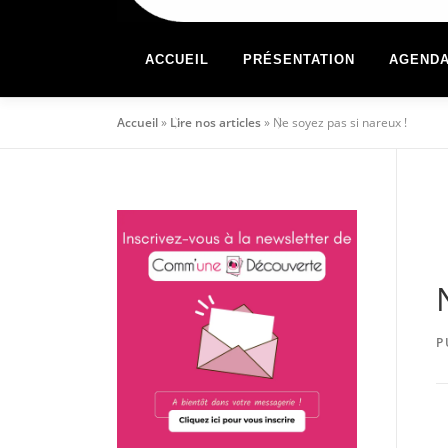
ACCUEIL
PRÉSENTATION
AGEND
Accueil
»
Lire nos articles
»
Ne soyez pas si nareux !
P