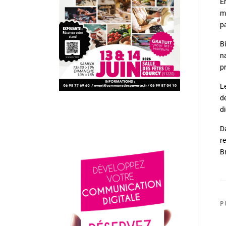
E
m
pa
Bi
n
p
L
d
d
D
r
B
P