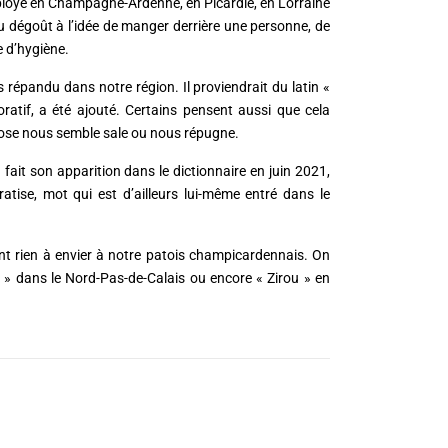
 employé en Champagne-Ardenne, en Picardie, en Lorraine
u dégoût à l’idée de manger derrière une personne, de
e d’hygiène.
ès répandu dans notre région. Il proviendrait du latin «
oratif, a été ajouté. Certains pensent aussi que cela
chose nous semble sale ou nous répugne.
fait son apparition dans le dictionnaire en juin 2021,
tise, mot qui est d’ailleurs lui-même entré dans le
ont rien à envier à notre patois champicardennais. On
» dans le Nord-Pas-de-Calais ou encore « Zirou » en