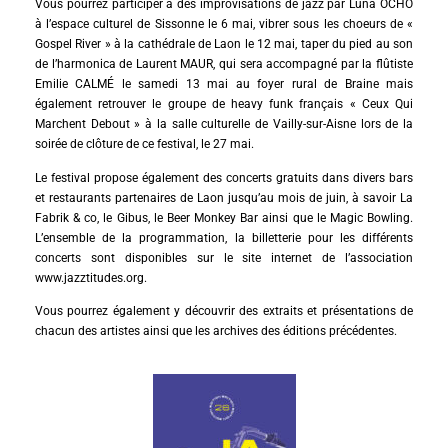
Vous pourrez participer à des improvisations de jazz par Luna OCHO
à l’espace culturel de Sissonne le 6 mai, vibrer sous les choeurs de «
Gospel River » à la cathédrale de Laon le 12 mai, taper du pied au son
de l’harmonica de Laurent MAUR, qui sera accompagné par la flûtiste
Emilie CALMÉ le samedi 13 mai au foyer rural de Braine mais
également retrouver le groupe de heavy funk français « Ceux Qui
Marchent Debout » à la salle culturelle de Vailly-sur-Aisne lors de la
soirée de clôture de ce festival, le 27 mai.
Le festival propose également des concerts gratuits dans divers bars
et restaurants partenaires de Laon jusqu’au mois de juin, à savoir La
Fabrik & co, le Gibus, le Beer Monkey Bar ainsi que le Magic Bowling.
L’ensemble de la programmation, la billetterie pour les différents
concerts sont disponibles sur le site internet de l’association
www.jazztitudes.org
.
Vous pourrez également y découvrir des extraits et présentations de
chacun des artistes ainsi que les archives des éditions précédentes.