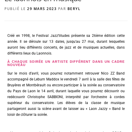
PUBLIÉ LE
29 MARS 2023
PAR
BERYL
AGENCE DE PUBLICITÉ
Créé en 1998, le Festival Jazz’titudes présente sa 26ème édition cette
année. Il se déroule sur 13 dates, jusqu’au 27 mai, durant lesquelles
auront lieu différents concerts, de jazz et de musiques actuelles, dans
différents lieux du Laonnois.
À CHAQUE SOIRÉE UN ARTISTE DIFFÉRENT DANS UN CADRE
NOUVEAU
Sur le mois d’avril, vous pourrez notamment retrouver Nico ZZ Band
accompagné de Leburn Maddox le vendredi 7 avril à la salle des fêtes de
Bruyères et Montbérault ou encore participer à la soirée au conservatoire
du Pays de Laon le 14 avril, durant laquelle vous pourrez découvrir ou
redécouvrir Christophe SABBIONI, interprété par l’orchestre à cordes
supérieur du conservatoire. Les élèves de la classe de musique
partageront aussi la scène avant de laisser au « Laon Jazzy » Band le
loisir de clôturer la soirée.