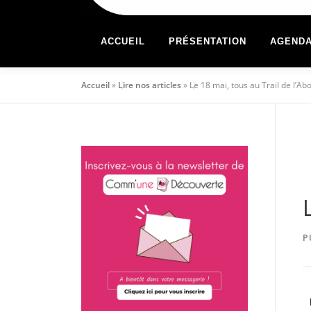
ACCUEIL
PRÉSENTATION
AGEND
Accueil
»
Lire nos articles
»
Le 18 mai, tous au Trail de l’Abo
P