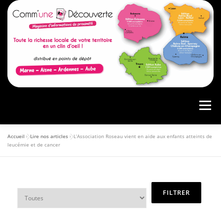
Menu
Accueil
»
Lire nos articles
»
L’Association Roseau vient en aide aux enfants atteints de
ACCUEIL
PRÉSENTATION
AGENDA
leucémie et de cancer
ARTICLES
CONSULTER LE MAGAZINE
ANNONCEURS
VOS AVIS