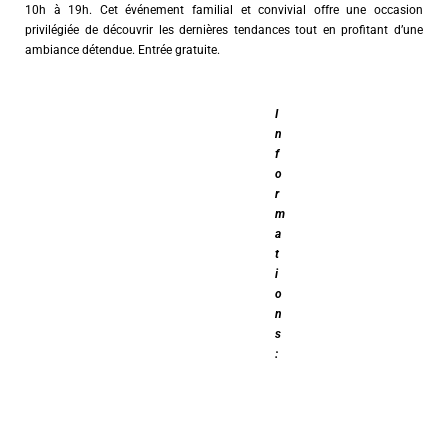
10h à 19h. Cet événement familial et convivial offre une occasion
privilégiée de découvrir les dernières tendances tout en profitant d’une
ambiance détendue. Entrée gratuite.
I
n
f
o
r
m
a
t
i
o
n
s
:
w
w
w
.