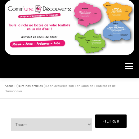
Menu
Accueil
»
Lire nos articles
»
Laon accueille son 1er Salon de l’Habitat et de
ACCUEIL
PRÉSENTATION
AGENDA
l’Immobilier
ARTICLES
CONSULTER LE MAGAZINE
ANNONCEURS
VOS AVIS