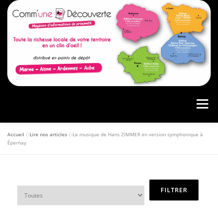
Menu
Accueil
»
Lire nos articles
»
La musique de Hans ZIMMER en version symphonique à
ACCUEIL
PRÉSENTATION
AGENDA
Épernay
ARTICLES
CONSULTER LE MAGAZINE
ANNONCEURS
VOS AVIS