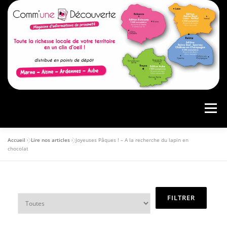
Menu
Accueil
»
Lire nos articles
»
Joyeuses Pâques ! – A la recherche du lapin en
ACCUEIL
PRÉSENTATION
AGENDA
chocolat
ARTICLES
CONSULTER LE MAGAZINE
ANNONCEURS
VOS AVIS