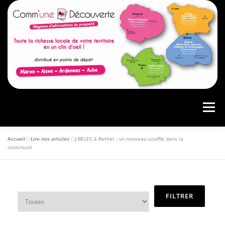
Menu
Accueil
»
Lire nos articles
»
J-BELEC à Rethel : un nouveau souffle dans la
ACCUEIL
PRÉSENTATION
AGENDA
continuité
ARTICLES
CONSULTER LE MAGAZINE
ANNONCEURS
VOS AVIS