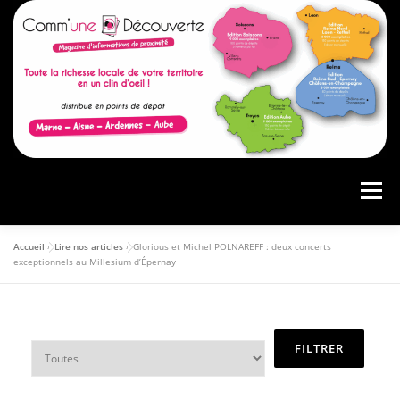
Menu
Accueil
»
Lire nos articles
»
Glorious et Michel POLNAREFF : deux concerts
ACCUEIL
PRÉSENTATION
AGENDA
exceptionnels au Millesium d’Épernay
ARTICLES
CONSULTER LE MAGAZINE
ANNONCEURS
VOS AVIS