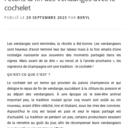
cochelet
PUBLIÉ LE
29 SEPTEMBRE 2023
PAR
BERYL
AGENCE DE PUBLICITÉ
Les vendanges sont terminées, la récolte a été bonne. Les vendangeurs
sont heureux d’avoir terminé leur dur labeur mais à la fois emplis d’une
nostalgie naissante aux souvenirs des moments partagés dans les
vignes. Mais avant de se dire « au revoir, et à l’année prochaine », les
vignerons de champagne ont une tradition : le cochelet !
QU’EST-CE QUE C’EST ?
Le cochelet est un terme qui provient du patois champenois et qui
désigne le repas de fin de vendange, succédant à la clôture du pressoir et
au départ des vendangeurs. À une époque où le bien-être animal
importait peu, la tradition voulait qu’un coq vivant soit soûlé au vin
nouveau, avant d’être relâché, ivre et titubant, sous les rires des convives.
Aujourd’hui le coq est laissé en paix et seul le repas partagé est
d’actualité. La tradition se perdant un peu, certains producteurs essaient
de la remettre au goût du jour, afin de récompenser leurs vendangeurs