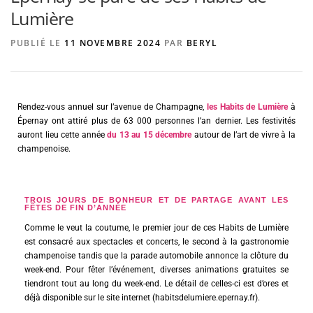
Lumière
PUBLIÉ LE
11 NOVEMBRE 2024
PAR
BERYL
AGENCE DE PUBLICITÉ
Rendez-vous annuel sur l’avenue de Champagne,
les Habits de Lumière
à
Épernay ont attiré plus de 63 000 personnes l’an dernier. Les festivités
auront lieu cette année
du 13 au 15 décembre
autour de l’art de vivre à la
champenoise.
TROIS JOURS DE BONHEUR ET DE PARTAGE AVANT LES
FÊTES DE FIN D’ANNÉE
Comme le veut la coutume, le premier jour de ces Habits de Lumière
est consacré aux spectacles et concerts, le second à la gastronomie
champenoise tandis que la parade automobile annonce la clôture du
week-end. Pour fêter l’événement, diverses animations gratuites se
tiendront tout au long du week-end. Le détail de celles-ci est d’ores et
déjà disponible sur le site internet (
habitsdelumiere.epernay.fr
).