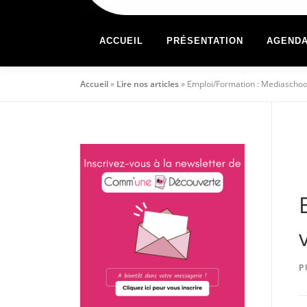
ACCUEIL
PRÉSENTATION
AGEND
Accueil
»
Lire nos articles
»
Emploi/Formation : Mediaschool
P