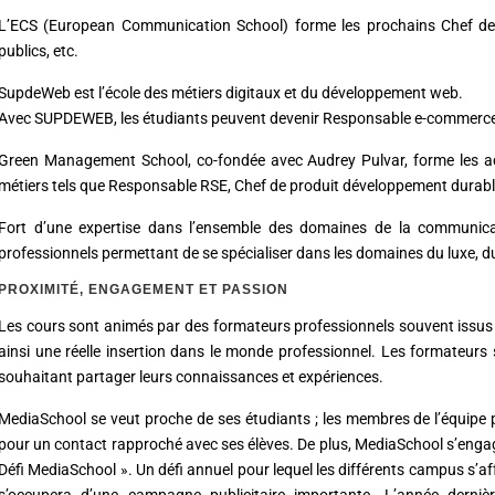
L’ECS (European Communication School) forme les prochains Chef de 
publics, etc.
SupdeWeb est l’école des métiers digitaux et du développement web.
Avec SUPDEWEB, les étudiants peuvent devenir Responsable e-commerce, 
Green Management School, co-fondée avec Audrey Pulvar, forme les act
métiers tels que Responsable RSE, Chef de produit développement durable
Fort d’une expertise dans l’ensemble des domaines de la communic
professionnels permettant de se spécialiser dans les domaines du luxe, du
PROXIMITÉ, ENGAGEMENT ET PASSION
Les cours sont animés par des formateurs professionnels souvent issus 
ainsi une réelle insertion dans le monde professionnel. Les formateurs
souhaitant partager leurs connaissances et expériences.
MediaSchool se veut proche de ses étudiants ; les membres de l’équipe
pour un contact rapproché avec ses élèves. De plus, MediaSchool s’engag
Défi MediaSchool ». Un défi annuel pour lequel les différents campus s’
s’occupera d’une campagne publicitaire importante. L’année dernièr