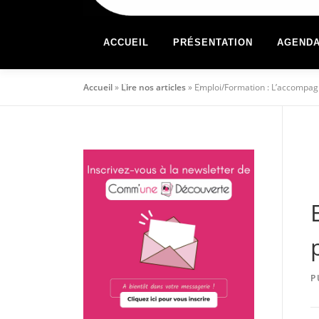
ACCUEIL
PRÉSENTATION
AGEND
Accueil
»
Lire nos articles
»
Emploi/Formation : L’accompag
P