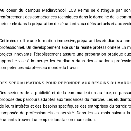
Au coeur du campus MediaSchool, ECS Reims se distingue par son e
renforcement des compétences techniques dans le domaine de la commu
acteur clé dans la préparation des étudiants aux défis actuels et aux évol
Cette école offre une formation immersive, préparant les étudiants à une 
professionnel. Un développement axé sur la réalité professionnelle En 
projets innovants, l’établissement assure une préparation pratique au
approche vise à immerger les étudiants dans des situations professionn
compétences adaptées au monde du travail.
DES SPÉCIALISATIONS POUR RÉPONDRE AUX BESOINS DU MARC
Des secteurs de la publicité et de la communication au luxe, en passant p
propose des parcours adaptés aux tendances du marché. Les étudiants on
de leurs intérêts et des besoins spécifiques des entreprises du terroir
composée de professionnels en activité. Dans les six mois suivant l
étudiants trouvent un emploi dans la communication.