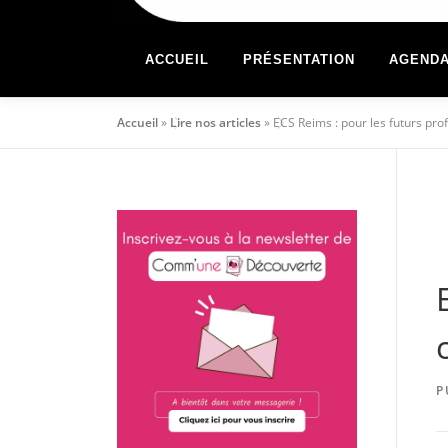
ACCUEIL
PRÉSENTATION
AGEND
Accueil
»
Lire nos articles
»
ECS Reims : pour les futurs pr
P