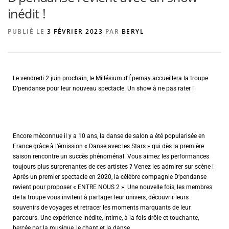
inédit !
PUBLIÉ LE
3 FÉVRIER 2023
PAR
BERYL
AGENCE DE PUBLICITÉ
Le vendredi 2 juin prochain, le Millésium d’Épernay accueillera la troupe
D’pendanse pour leur nouveau spectacle. Un show à ne pas rater !
Encore méconnue il y a 10 ans, la danse de salon a été popularisée en
France grâce à l’émission « Danse avec les Stars » qui dès la première
saison rencontre un succès phénoménal. Vous aimez les performances
toujours plus surprenantes de ces artistes ? Venez les admirer sur scène !
Après un premier spectacle en 2020, la célèbre compagnie D’pendanse
revient pour proposer « ENTRE NOUS 2 ». Une nouvelle fois, les membres
de la troupe vous invitent à partager leur univers, découvrir leurs
souvenirs de voyages et retracer les moments marquants de leur
parcours. Une expérience inédite, intime, à la fois drôle et touchante,
bercée par la musique, le chant et la danse.