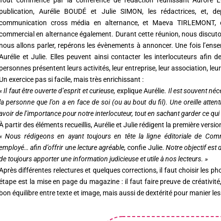
Tout commence par la conférence de rédaction réunissant Aurore L
publication, Aurélie BOUDÉ et Julie SIMON, les rédactrices, et, 
communication cross média en alternance, et Maeva TIRLEMONT, 
commercial en alternance également. Durant cette réunion, nous discutons
nous allons parler, repérons les évènements à annoncer. Une fois l’ensem
Aurélie et Julie. Elles peuvent ainsi contacter les interlocuteurs afin d
personnes présentent leurs activités, leur entreprise, leur association, 
Un exercice pas si facile, mais très enrichissant :
« Il faut être ouverte d’esprit et curieuse,
explique Aurélie.
Il est souvent néc
la personne que l’on a en face de soi (ou au bout du fil). Une oreille attent
avoir de l’importance pour notre interlocuteur, tout en sachant garder ce qui e
À partir des éléments recueillis, Aurélie et Julie rédigent la première version
« Nous rédigeons en ayant toujours en tête la ligne éditoriale de Comm’
employé… afin d’offrir une lecture agréable,
confie Julie.
Notre objectif est
de toujours apporter une information judicieuse et utile à nos lecteurs. »
Après différentes relectures et quelques corrections, il faut choisir les p
étape est la mise en page du magazine : il faut faire preuve de créativ
bon équilibre entre texte et image, mais aussi de dextérité pour manier les