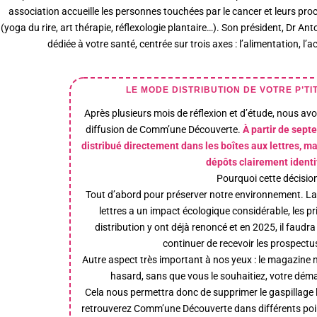
association accueille les personnes touchées par le cancer et leurs pr
(yoga du rire, art thérapie, réflexologie plantaire…). Son président, D
dédiée à votre santé, centrée sur trois axes : l’alimentation, l’a
LE MODE DISTRIBUTION DE VOTRE P’TI
Après plusieurs mois de réflexion et d’étude, nous av
diffusion de Comm’une Découverte.
À partir de sept
distribué directement dans les boîtes aux lettres, m
dépôts clairement identi
Pourquoi cette décisio
Tout d’abord pour préserver notre environnement. La
lettres a un impact écologique considérable, les p
distribution y ont déjà renoncé et en 2025, il faudr
continuer de recevoir les prospectu
Autre aspect très important à nos yeux : le magazine n
hasard, sans que vous le souhaitiez, votre dém
Cela nous permettra donc de supprimer le gaspillage li
retrouverez Comm’une Découverte dans différents poin