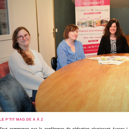
LE P’TIT MAG DE A À Z