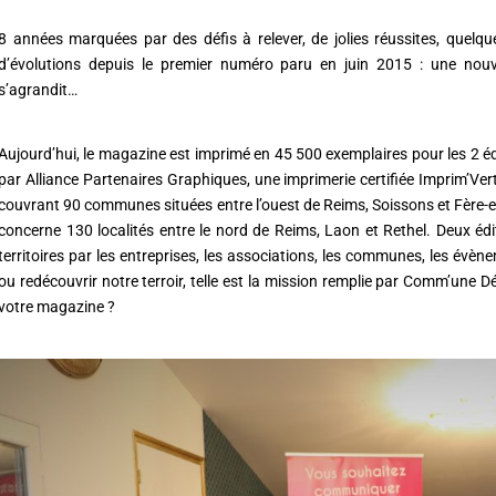
8 années marquées par des défis à relever, de jolies réussites, quel
d’évolutions depuis le premier numéro paru en juin 2015 : une nouve
s’agrandit…
Aujourd’hui, le magazine est imprimé en 45 500 exemplaires pour les 2 éd
par Alliance Partenaires Graphiques, une imprimerie certifiée Imprim’Vert
couvrant 90 communes situées entre l’ouest de Reims, Soissons et Fère-en
concerne 130 localités entre le nord de Reims, Laon et Rethel. Deux édi
territoires par les entreprises, les associations, les communes, les évèn
ou redécouvrir notre terroir, telle est la mission remplie par Comm’une
votre magazine ?