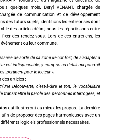
ORRAIN, fondatrice du magazine et directrice de
depuis quelques mois, Beryl VENANT, chargée de
chargée de communication et de développement
 des futurs sujets, identifions les entreprises dont
ble des articles défini, nous les répartissons entre
e fixer des rendez-vous. Lors de ces entretiens, les
leur évènement ou leur commune.
essaire de sortir de sa zone de confort, de s’adapter à
ive est indispensable, y compris au détail qui pourrait
st pertinent pour le lecteur ».
 des articles :
une Découverte, c’est-à-dire le ton, le vocabulaire
 de transmettre la parole des personnes interrogées, et
hotos qui illustreront au mieux les propos. La dernière
ité, afin de proposer des pages harmonieuses avec un
 différents logiciels professionnels nécessaires.