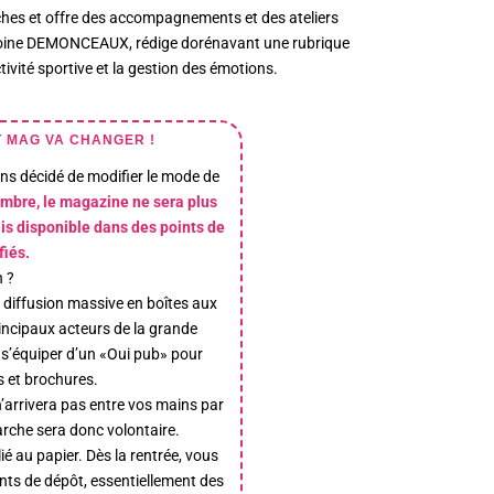
oches et offre des accompagnements et des ateliers
r Antoine DEMONCEAUX, rédige dorénavant une rubrique
ctivité sportive et la gestion des émotions.
T MAG VA CHANGER !
ons décidé de modifier le mode de
embre, le magazine ne sera plus
ais disponible dans des points de
fiés.
n ?
 diffusion massive en boîtes aux
rincipaux acteurs de la grande
a s’équiper d’un «Oui pub» pour
s et brochures.
’arrivera pas entre vos mains par
arche sera donc volontaire.
é au papier. Dès la rentrée, vous
ts de dépôt, essentiellement des