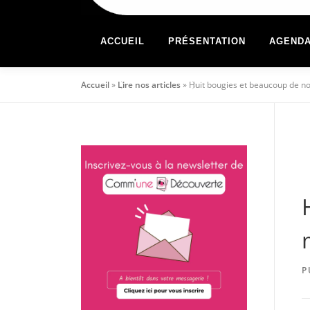
ACCUEIL
PRÉSENTATION
AGEND
Accueil
»
Lire nos articles
»
Huit bougies et beaucoup de n
P