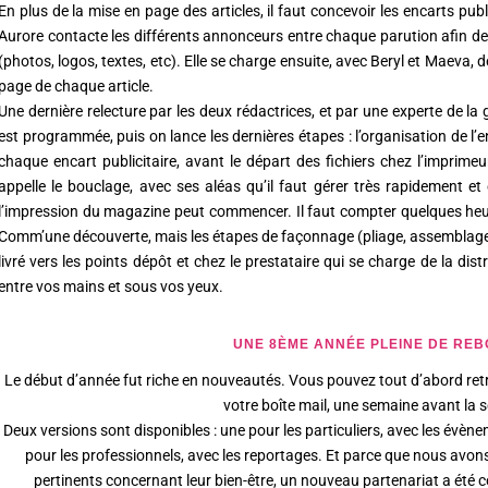
En plus de la mise en page des articles, il faut concevoir les encarts public
Aurore contacte les différents annonceurs entre chaque parution afin de 
(photos, logos, textes, etc). Elle se charge ensuite, avec Beryl et Maeva, de
page de chaque article.
Une dernière relecture par les deux rédactrices, et par une experte de l
est programmée, puis on lance les dernières étapes : l’organisation de 
chaque encart publicitaire, avant le départ des fichiers chez l’imprime
appelle le bouclage, avec ses aléas qu’il faut gérer très rapidement et
l’impression du magazine peut commencer. Il faut compter quelques heur
Comm’une découverte, mais les étapes de façonnage (pliage, assemblage, e
livré vers les points dépôt et chez le prestataire qui se charge de la distri
entre vos mains et sous vos yeux.
UNE 8ÈME ANNÉE PLEINE DE RE
Le début d’année fut riche en nouveautés. Vous pouvez tout d’abord ret
votre boîte mail, une semaine avant la 
Deux versions sont disponibles : une pour les particuliers, avec les évèn
pour les professionnels, avec les reportages. Et parce que nous avons
pertinents concernant leur bien-être, un nouveau partenariat a été 