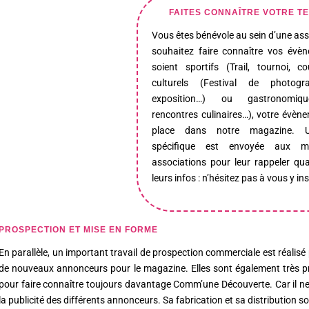
FAITES CONNAÎTRE VOTRE TE
Vous êtes bénévole au sein d’une ass
souhaitez faire connaître vos évèn
soient sportifs (Trail, tournoi, c
culturels (Festival de photogra
exposition…) ou gastronomiq
rencontres culinaires…), votre évèn
place dans notre magazine. U
spécifique est envoyée aux m
associations pour leur rappeler qu
leurs infos : n’hésitez pas à vous y ins
PROSPECTION ET MISE EN FORME
En parallèle, un important travail de prospection commerciale est réali
de nouveaux annonceurs pour le magazine. Elles sont également très pr
pour faire connaître toujours davantage Comm’une Découverte. Car il ne
la publicité des différents annonceurs. Sa fabrication et sa distribution 